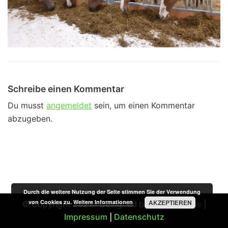
Schreibe einen Kommentar
Du musst
angemeldet
sein, um einen Kommentar
abzugeben.
Durch die weitere Nutzung der Seite stimmen Sie der Verwendung
von Cookies zu.
Weitere Informationen
AKZEPTIEREN
© Copyright 2021 - Designed by
STSMedia.de
|
Impressum
|
Datenschutz