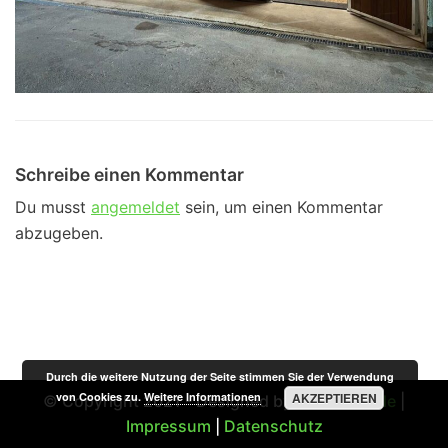
Schreibe einen Kommentar
Du musst
angemeldet
sein, um einen Kommentar
abzugeben.
Durch die weitere Nutzung der Seite stimmen Sie der Verwendung
von Cookies zu.
Weitere Informationen
AKZEPTIEREN
© Copyright 2021 - Designed by
STSMedia.de
|
Impressum
|
Datenschutz