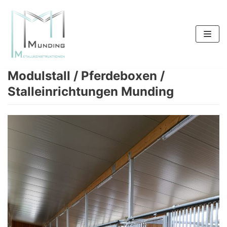
Zum
Inhalt
springen
Modulstall / Pferdeboxen /
Stalleinrichtungen Munding