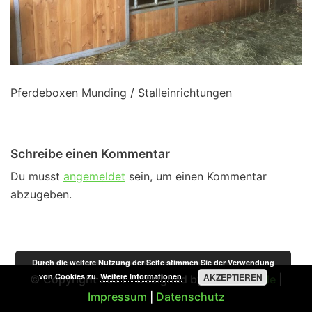
Pferdeboxen Munding / Stalleinrichtungen
Schreibe einen Kommentar
Du musst
angemeldet
sein, um einen Kommentar
abzugeben.
Durch die weitere Nutzung der Seite stimmen Sie der Verwendung
von Cookies zu.
Weitere Informationen
AKZEPTIEREN
© Copyright 2021 - Designed by
STSMedia.de
|
Impressum
|
Datenschutz