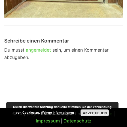
Schreibe einen Kommentar
Du musst
angemeldet
sein, um einen Kommentar
abzugeben.
Durch die weitere Nutzung der Seite stimmen Sie der Verwendung
von Cookies zu.
Weitere Informationen
AKZEPTIEREN
© Copyright 2021 - Designed by
STSMedia.de
|
Impressum
|
Datenschutz