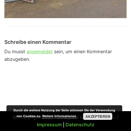
Schreibe einen Kommentar
Du musst
angemeldet
sein, um einen Kommentar
abzugeben.
Durch die weitere Nutzung der Seite stimmen Sie der Verwendung
von Cookies zu.
Weitere Informationen
AKZEPTIEREN
© Copyright 2021 - Designed by
STSMedia.de
|
Impressum
|
Datenschutz