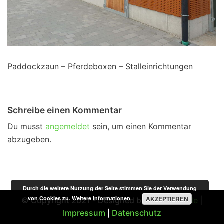
Paddockzaun – Pferdeboxen – Stalleinrichtungen
Schreibe einen Kommentar
Du musst
angemeldet
sein, um einen Kommentar
abzugeben.
Durch die weitere Nutzung der Seite stimmen Sie der Verwendung
von Cookies zu.
Weitere Informationen
AKZEPTIEREN
© Copyright 2021 - Designed by
STSMedia.de
|
Impressum
|
Datenschutz