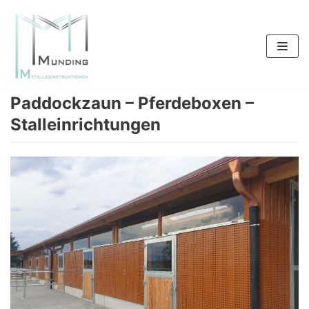
Zum
Inhalt
springen
Paddockzaun – Pferdeboxen –
Stalleinrichtungen