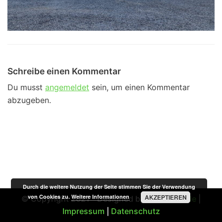
Schreibe einen Kommentar
Du musst
angemeldet
sein, um einen Kommentar
abzugeben.
Durch die weitere Nutzung der Seite stimmen Sie der Verwendung
von Cookies zu.
Weitere Informationen
AKZEPTIEREN
© Copyright 2021 - Designed by
STSMedia.de
|
Impressum
|
Datenschutz